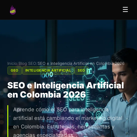
☰
Inicio
/
Blog SEO
/
SEO e Inteligencia Artificial en Colombia 2026
GEO
INTELIGENCIA ARTIFICIAL
SEO
SEO e Inteligencia Artificial
en Colombia 2026
Aprende cómo el SEO para inteligencia
artificial está cambiando el marketing digital
en Colombia. Estrategias, herramientas y
agencias especializadas.