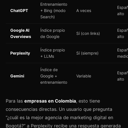
Entrenamiento
Españ
ChatGPT
+ Bing (modo
A veces
alto
Search)
Google AI
Índice propio
Españ
Sí (con links)
Overviews
de Google
alto
Índice propio
Españ
Perplexity
Sí (siempre)
+ LLMs
medi
Índice de
Españ
Gemini
Google +
Variable
alto
entrenamiento
Para las
empresas en Colombia
, esto tiene
consecuencias directas. Un usuario que pregunta
“¿cuál es la mejor agencia de marketing digital en
Bogotá?” a Perplexity recibe una respuesta generada