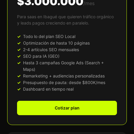
$3.000.000
/mes
Para saas en Ibagué que quieren tráfico orgánico
y leads pagos creciendo en paralelo.
Todo lo del plan SEO Local
Optimización de hasta 10 páginas
2-4 artículos SEO mensuales
SEO para IA (GEO)
Hasta 3 campañas Google Ads (Search +
Maps)
Remarketing + audiencias personalizadas
Presupuesto de pauta: desde $800K/mes
Dashboard en tiempo real
Cotizar plan