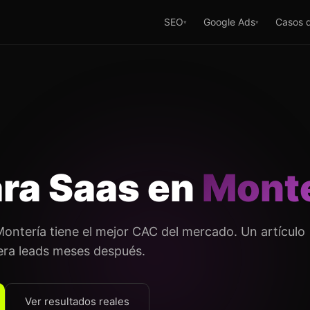
SEO
Google Ads
Casos d
▾
▾
ra Saas en
Monte
ontería tiene el mejor CAC del mercado. Un artículo
era leads meses después.
Ver resultados reales