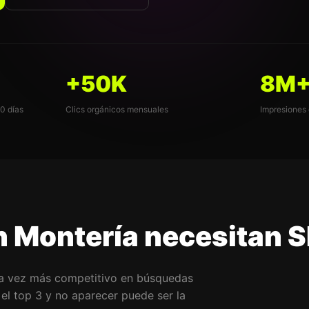
+50K
8M
90 días
Clics orgánicos mensuales
Impresiones
n Montería necesitan 
da vez más competitivo en búsquedas
 el top 3 y no aparecer puede ser la