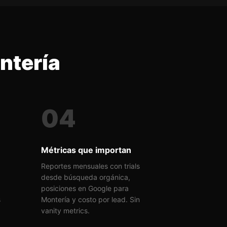
ntería
04
Métricas que importan
Reportes mensuales con trials
desde búsqueda orgánica,
posiciones en Google para
s
Montería y costo por lead. Sin
vanity metrics.