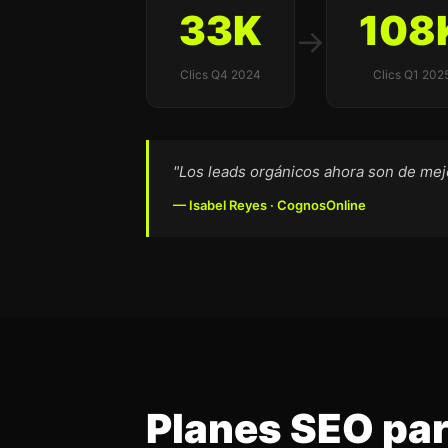
33K
108
→
Clics Q4 2024
Clics Q1 202
"Los leads orgánicos ahora son de mej
— Isabel Reyes · CognosOnline
Planes SEO par