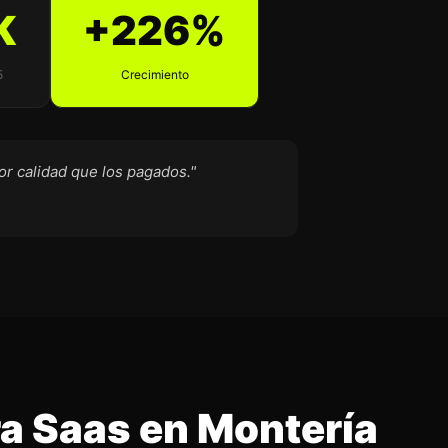
K
+226%
5
Crecimiento
or calidad que los pagados."
a Saas en Montería