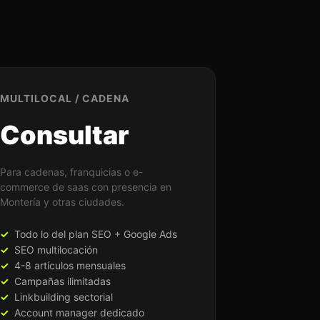
MULTILOCAL / CADENA
Consultar
Para cadenas, franquicias o e-
commerce de saas con presencia en
Montería y otras ciudades.
Todo lo del plan SEO + Google Ads
SEO multilocación
4-8 artículos mensuales
Campañas ilimitadas
Linkbuilding sectorial
Account manager dedicado