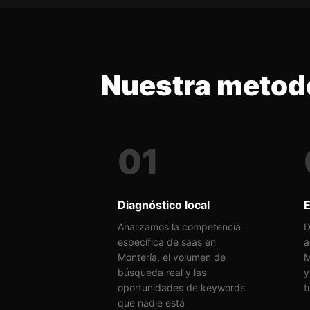
Nuestra metodo
01
Diagnóstico local
E
Analizamos la competencia
D
específica de saas en
a
Montería, el volumen de
M
búsqueda real y las
y
oportunidades de keywords
t
que nadie está