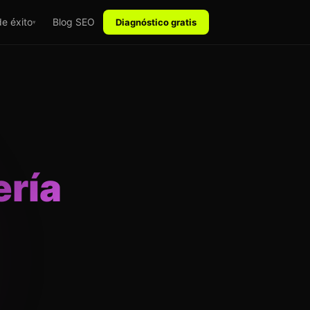
e éxito
Blog SEO
Diagnóstico gratis
▾
ría