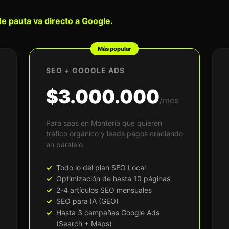
e pauta va directo a Google.
Más popular
SEO + GOOGLE ADS
$3.000.000
/mes
Para saas en Montería que quieren
tráfico orgánico y leads pagos creciendo
en paralelo.
Todo lo del plan SEO Local
Optimización de hasta 10 páginas
2-4 artículos SEO mensuales
SEO para IA (GEO)
Hasta 3 campañas Google Ads
(Search + Maps)