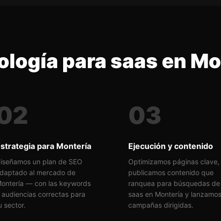
logía para saas en Mo
02
03
strategia para Montería
Ejecución y contenido
iseñamos un plan de SEO
Optimizamos páginas clave,
daptado al mercado de
publicamos contenido que
ontería — con las keywords
ranquea para búsquedas de
 audiencias correctas para
saas en Montería y lanzamo
u sector.
campañas dirigidas.