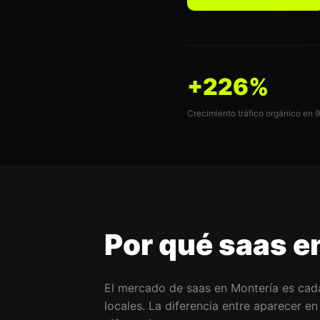
+226%
Crecimiento tráfico orgánico en 
Por qué saas e
El mercado de saas en Montería es ca
locales. La diferencia entre aparecer en