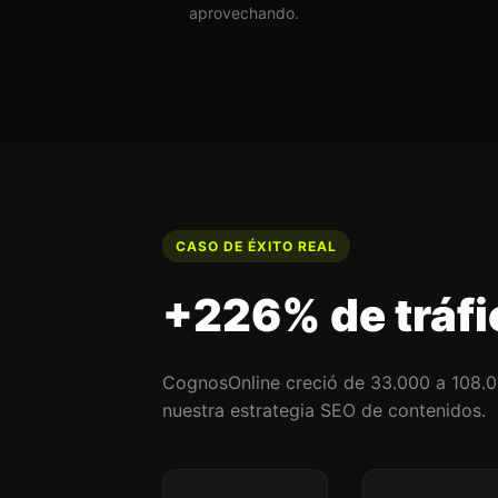
aprovechando.
CASO DE ÉXITO REAL
+226% de tráfi
CognosOnline creció de 33.000 a 108.00
nuestra estrategia SEO de contenidos.