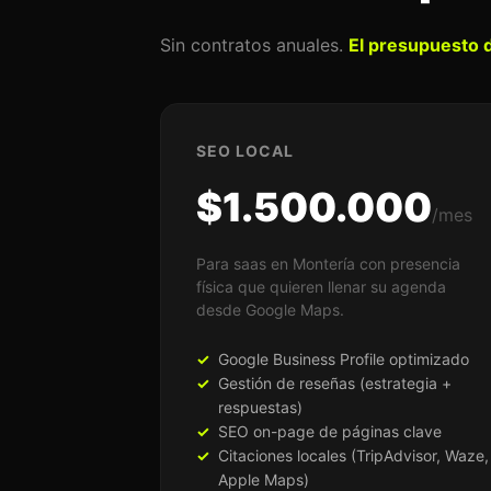
Sin contratos anuales.
El presupuesto d
SEO LOCAL
$1.500.000
/mes
Para saas en Montería con presencia
física que quieren llenar su agenda
desde Google Maps.
Google Business Profile optimizado
Gestión de reseñas (estrategia +
respuestas)
SEO on-page de páginas clave
Citaciones locales (TripAdvisor, Waze,
Apple Maps)