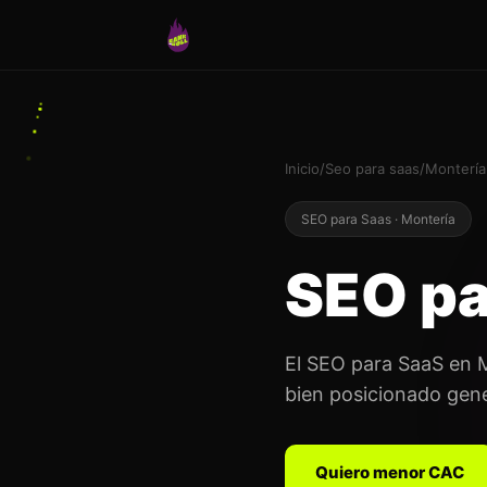
Inicio
/
Seo para saas
/
Montería
SEO para Saas · Montería
SEO pa
El SEO para SaaS en M
bien posicionado gen
Quiero menor CAC